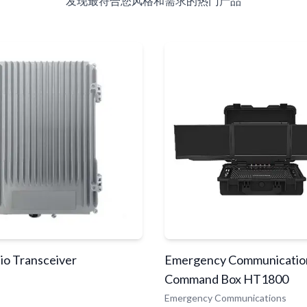
发现最符合您风格和需求的热门产品
o Transceiver
Emergency Communicatio
Command Box HT1800
Emergency Communications