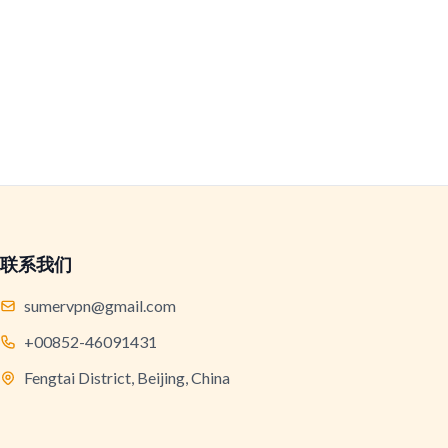
联系我们
sumervpn@gmail.com
+00852-46091431
Fengtai District, Beijing, China